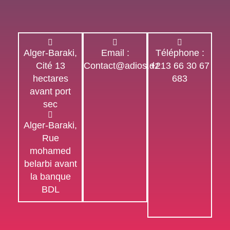
Alger-Baraki,
Email :
Téléphone :
Cité 13
Contact@adios.dz
+213 66 30 67
hectares
683
avant port
sec
Alger-Baraki,
Rue
mohamed
belarbi avant
la banque
BDL