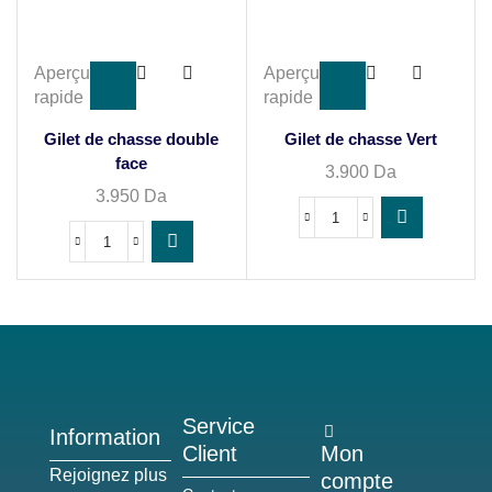
Aperçu
Aperçu
rapide
rapide
Gilet de chasse double
Gilet de chasse Vert
face
3.900
Da
3.950
Da
Service
Information
Client
Mon
Rejoignez plus
compte