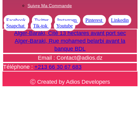
Suivre Ma Commande
Facebook
Twitter
Instagram
Pinterest
Linkedin
Snapchat
Tik-tok
Youtube
Alger-Baraki, Cité 13 hectares avant port sec
Alger-Baraki, Rue mohamed belarbi avant la
banque BDL
Email : Contact@adios.dz
Téléphone :
+213 66 30 67 683
Ⓒ Created by Adios Developers