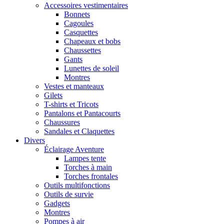
Accessoires vestimentaires
Bonnets
Cagoules
Casquettes
Chapeaux et bobs
Chaussettes
Gants
Lunettes de soleil
Montres
Vestes et manteaux
Gilets
T-shirts et Tricots
Pantalons et Pantacourts
Chaussures
Sandales et Claquettes
Divers
Éclairage Aventure
Lampes tente
Torches à main
Torches frontales
Outils multifonctions
Outils de survie
Gadgets
Montres
Pompes à air