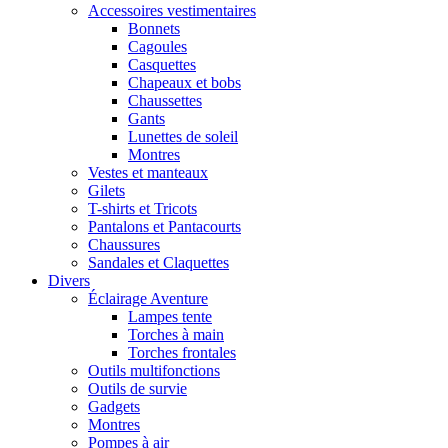
Accessoires vestimentaires
Bonnets
Cagoules
Casquettes
Chapeaux et bobs
Chaussettes
Gants
Lunettes de soleil
Montres
Vestes et manteaux
Gilets
T-shirts et Tricots
Pantalons et Pantacourts
Chaussures
Sandales et Claquettes
Divers
Éclairage Aventure
Lampes tente
Torches à main
Torches frontales
Outils multifonctions
Outils de survie
Gadgets
Montres
Pompes à air