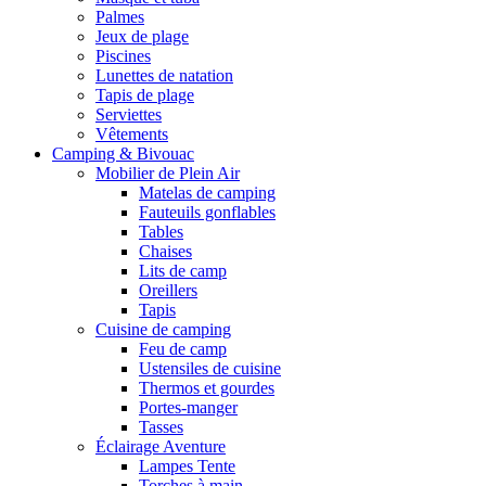
Palmes
Jeux de plage
Piscines
Lunettes de natation
Tapis de plage
Serviettes
Vêtements
Camping & Bivouac
Mobilier de Plein Air
Matelas de camping
Fauteuils gonflables
Tables
Chaises
Lits de camp
Oreillers
Tapis
Cuisine de camping
Feu de camp
Ustensiles de cuisine
Thermos et gourdes
Portes-manger
Tasses
Éclairage Aventure
Lampes Tente
Torches à main