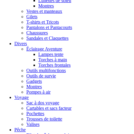
Lunettes de soleil
Montres
Vestes et manteaux
Gilets
T-shirts et Tricots
Pantalons et Pantacourts
Chaussures
Sandales et Claquettes
Divers
Éclairage Aventure
Lampes tente
Torches à main
Torches frontales
Outils multifonctions
Outils de survie
Gadgets
Montres
Pompes à air
Voyage
Sac à dos voyage
Cartables et sacs facteur
Pochettes
Trousses de toilette
Valises
Pêche