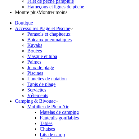
Filet de pêche parapluie
Hameçons et lignes de pêche
Montre plus
Montrer moins
Boutique
Accessoires Plage et Piscine
Parasols et chapiteaux
Bateaux pneumatiques
Kayaks
Bouées
Masque et tuba
Palmes
Jeux de plage
Piscines
Lunettes de natation
Tapis de plage
Serviettes
Vêtements
Camping & Bivouac
Mobilier de Plein Air
Matelas de camping
Fauteuils gonflables
Tables
Chaises
Lits de camp