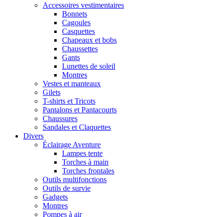
Accessoires vestimentaires
Bonnets
Cagoules
Casquettes
Chapeaux et bobs
Chaussettes
Gants
Lunettes de soleil
Montres
Vestes et manteaux
Gilets
T-shirts et Tricots
Pantalons et Pantacourts
Chaussures
Sandales et Claquettes
Divers
Éclairage Aventure
Lampes tente
Torches à main
Torches frontales
Outils multifonctions
Outils de survie
Gadgets
Montres
Pompes à air