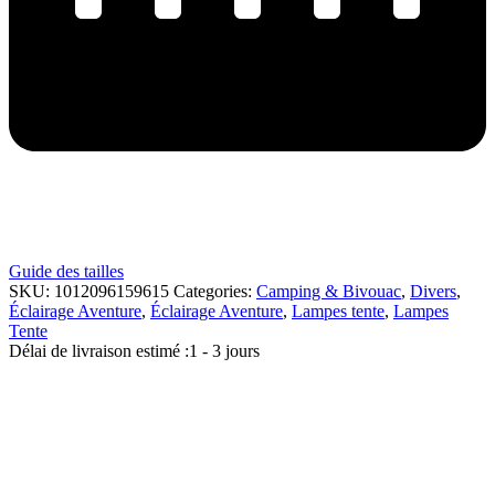
Guide des tailles
SKU:
1012096159615
Categories:
Camping & Bivouac
,
Divers
,
Éclairage Aventure
,
Éclairage Aventure
,
Lampes tente
,
Lampes
Tente
Délai de livraison estimé :
1 - 3 jours