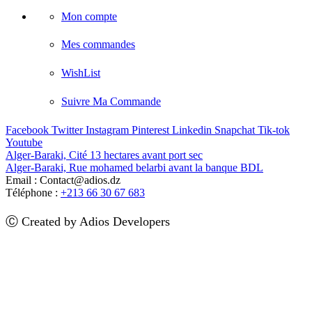
Mon compte
Mes commandes
WishList
Suivre Ma Commande
Facebook
Twitter
Instagram
Pinterest
Linkedin
Snapchat
Tik-tok
Youtube
Alger-Baraki, Cité 13 hectares avant port sec
Alger-Baraki, Rue mohamed belarbi avant la banque BDL
Email : Contact@adios.dz
Téléphone :
+213 66 30 67 683
Ⓒ Created by Adios Developers