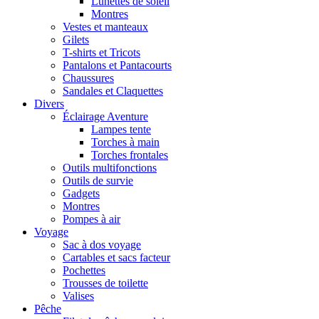
Lunettes de soleil
Montres
Vestes et manteaux
Gilets
T-shirts et Tricots
Pantalons et Pantacourts
Chaussures
Sandales et Claquettes
Divers
Éclairage Aventure
Lampes tente
Torches à main
Torches frontales
Outils multifonctions
Outils de survie
Gadgets
Montres
Pompes à air
Voyage
Sac à dos voyage
Cartables et sacs facteur
Pochettes
Trousses de toilette
Valises
Pêche