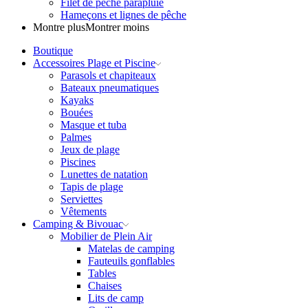
Filet de pêche parapluie
Hameçons et lignes de pêche
Montre plus
Montrer moins
Boutique
Accessoires Plage et Piscine
Parasols et chapiteaux
Bateaux pneumatiques
Kayaks
Bouées
Masque et tuba
Palmes
Jeux de plage
Piscines
Lunettes de natation
Tapis de plage
Serviettes
Vêtements
Camping & Bivouac
Mobilier de Plein Air
Matelas de camping
Fauteuils gonflables
Tables
Chaises
Lits de camp