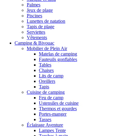
Palmes
Jeux de plage
Piscines
Lunettes de natation
Tapis de plage
Serviettes
Vêtements
Camping & Bivouac
Mobilier de Plein Air
Matelas de camping
Fauteuils gonflables
Tables
Chaises
Lits de camp
Oreillers
Tapis
Cuisine de camping
Feu de camp
Ustensiles de cuisine
Thermos et gourdes
Portes-manger
Tasses
Éclairage Aventure
Lampes Tente
Torches à main