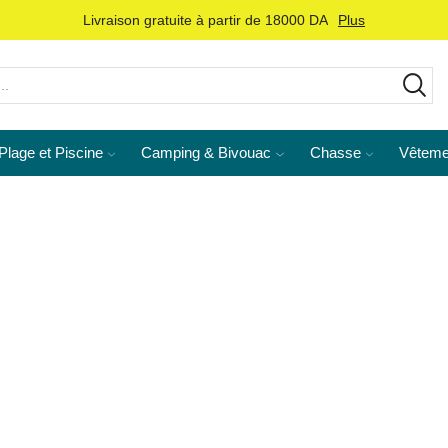
Livraison gratuite à partir de 18000 DA
Plus
Plage et Piscine
Camping & Bivouac
Chasse
Vêteme