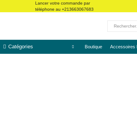
Lancer votre commande par
téléphone au
+213663067683
Catégories
Boutique
Accessoires 