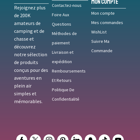
Mon compte
Contactez-nous
Rejoignez plus
Mon compte
Foire Aux
de 200K
Mes commandes
amateurs de
Questions
camping et de
WishList
Méthodes de
chasse et
Suivre Ma
paiement
découvrez
Commande
Livraison et
notre sélection
expédition
de produits
conçus pour des
Remboursements
aventures en
Et Retours
plein air
Politique De
simples et
Confidentialité
mémorables.