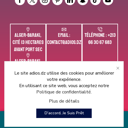
Alger-Baraki,
Email :
Téléphone :
+213
Cité 13 hectares
Contact@adios.dz
66 30 67 683
avant port sec
Alger-Baraki,
Rue mohamed
Le site adios.dz utilise des cookies pour améliorer
belarbi avant la
votre expérience.
banque BDL
En utilisant ce site web, vous acceptez notre
Politique de confidentialité
.
Plus de détails
D'accord, Je Suis Prêt
Ⓒ Created by Adios Developers
0
0
a
Ajouter Au Panier
Acheter Main
Boutique
Comparer
Wishlist
Track order
Compte