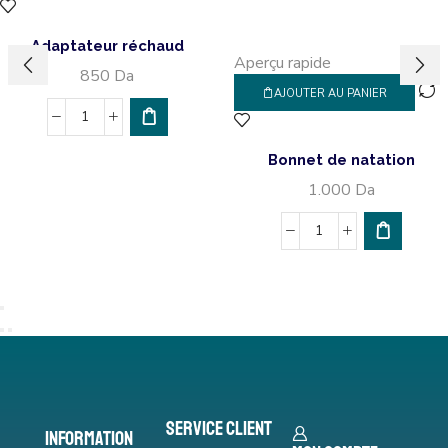
Adaptateur réchaud
Aperçu rapide
850
Da
AJOUTER AU PANIER
Bonnet de natation
1.000
Da
Service Client
Information