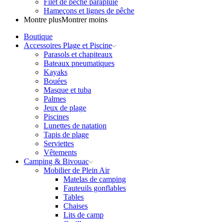
Filet de pêche parapluie
Hameçons et lignes de pêche
Montre plus
Montrer moins
Boutique
Accessoires Plage et Piscine
Parasols et chapiteaux
Bateaux pneumatiques
Kayaks
Bouées
Masque et tuba
Palmes
Jeux de plage
Piscines
Lunettes de natation
Tapis de plage
Serviettes
Vêtements
Camping & Bivouac
Mobilier de Plein Air
Matelas de camping
Fauteuils gonflables
Tables
Chaises
Lits de camp