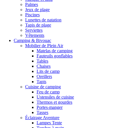
Palmes
Jeux de plage
Piscines
Lunettes de natation
Tapis de plage
Serviettes
Vêtements
Camping & Bivouac
Mobilier de Plein Air
Matelas de camping
Fauteuils gonflables
Tables
Chaises
Lits de camp
Oreillers
Tapis
Cuisine de camping
Feu de camp
Ustensiles de cuisine
Thermos et gourdes
Portes-manger
Tasses
Éclairage Aventure
Lampes Tente
Torches à main