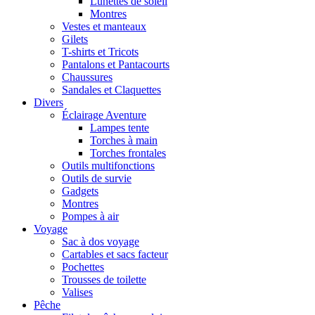
Lunettes de soleil
Montres
Vestes et manteaux
Gilets
T-shirts et Tricots
Pantalons et Pantacourts
Chaussures
Sandales et Claquettes
Divers
Éclairage Aventure
Lampes tente
Torches à main
Torches frontales
Outils multifonctions
Outils de survie
Gadgets
Montres
Pompes à air
Voyage
Sac à dos voyage
Cartables et sacs facteur
Pochettes
Trousses de toilette
Valises
Pêche