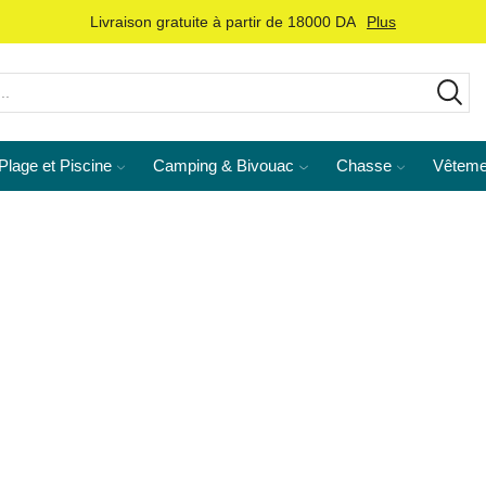
Livraison gratuite à partir de 18000 DA
Plus
Plage et Piscine
Camping & Bivouac
Chasse
Vêteme