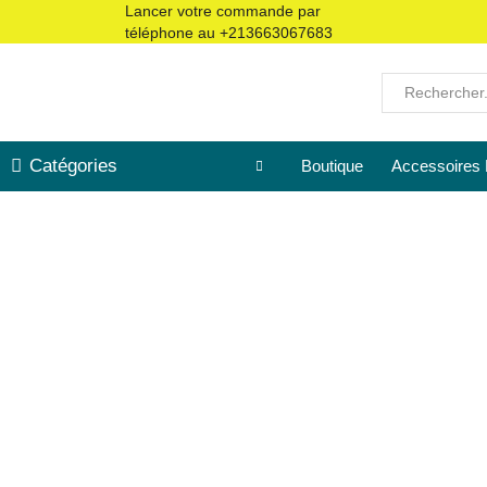
Lancer votre commande par
téléphone au
+213663067683
Catégories
Boutique
Accessoires 