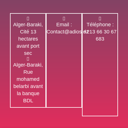
Alger-Baraki,
Email :
Téléphone :
Cité 13
Contact@adios.dz
+213 66 30 67
hectares
683
avant port
sec
Alger-Baraki,
Rue
mohamed
belarbi avant
la banque
BDL