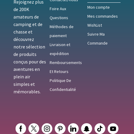
Rejoignez plus
Mon compte
Foire Aux
de 200K
Mes commandes
amateurs de
Questions
camping et de
WishList
Méthodes de
chasse et
Suivre Ma
paiement
découvrez
Commande
Livraison et
notre sélection
expédition
de produits
conçus pour des
Remboursements
aventures en
Et Retours
plein air
Politique De
simples et
Confidentialité
mémorables.