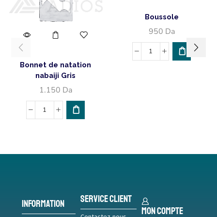
Boussole
950
Da
Bonnet de natation
nabaiji Gris
1.150
Da
Service Client
Information
Mon compte
Contactez-nous