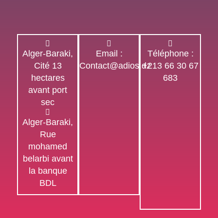
Alger-Baraki,
Email :
Téléphone :
Cité 13
Contact@adios.dz
+213 66 30 67
hectares
683
avant port
sec
Alger-Baraki,
Rue
mohamed
belarbi avant
la banque
BDL