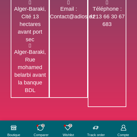
Alger-Baraki,
Email :
Téléphone :
Cité 13
Contact@adios.dz
+213 66 30 67
hectares
683
avant port
sec
Alger-Baraki,
Rue
mohamed
belarbi avant
la banque
BDL
Ⓒ Created by Adios Developers
0
0
Boutique
Comparer
Wishlist
Track order
Compte