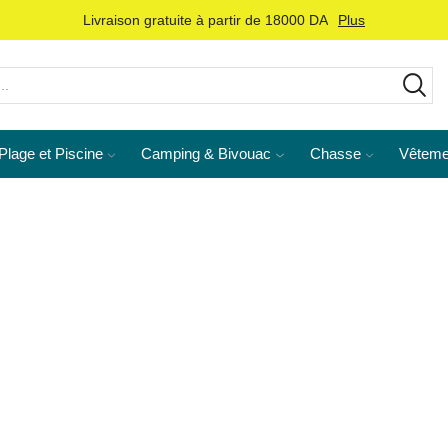
Livraison gratuite à partir de 18000 DA
Plus
Plage et Piscine
Camping & Bivouac
Chasse
Vêteme