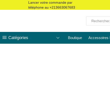
Lancer votre commande par
téléphone au
+213663067683
Catégories
Boutique
Accessoires 