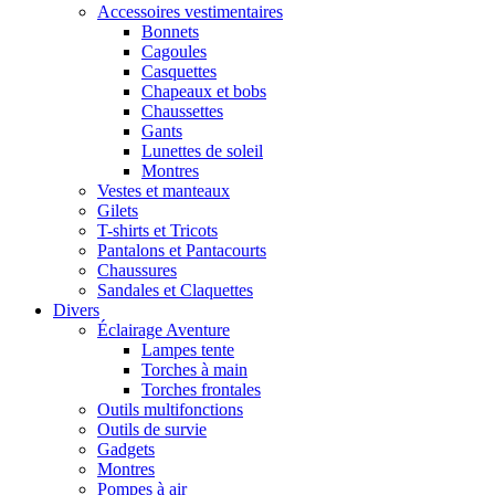
Accessoires vestimentaires
Bonnets
Cagoules
Casquettes
Chapeaux et bobs
Chaussettes
Gants
Lunettes de soleil
Montres
Vestes et manteaux
Gilets
T-shirts et Tricots
Pantalons et Pantacourts
Chaussures
Sandales et Claquettes
Divers
Éclairage Aventure
Lampes tente
Torches à main
Torches frontales
Outils multifonctions
Outils de survie
Gadgets
Montres
Pompes à air