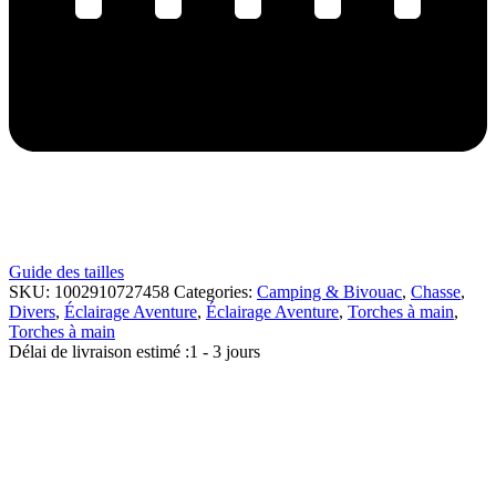
Guide des tailles
SKU:
1002910727458
Categories:
Camping & Bivouac
,
Chasse
,
Divers
,
Éclairage Aventure
,
Éclairage Aventure
,
Torches à main
,
Torches à main
Délai de livraison estimé :
1 - 3 jours