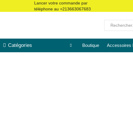
Lancer votre commande par
téléphone au
+213663067683
Catégories
Boutique
Accessoires 