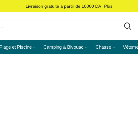
Livraison gratuite à partir de 18000 DA
Plus
Plage et Piscine
Camping & Bivouac
Chasse
Vêteme