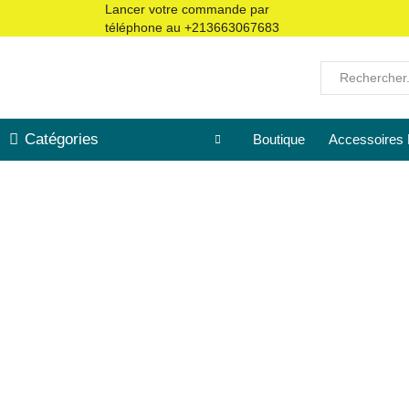
Lancer votre commande par
téléphone au
+213663067683
Catégories
Boutique
Accessoires 