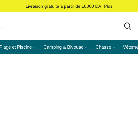
Livraison gratuite à partir de 18000 DA
Plus
Plage et Piscine
Camping & Bivouac
Chasse
Vêteme