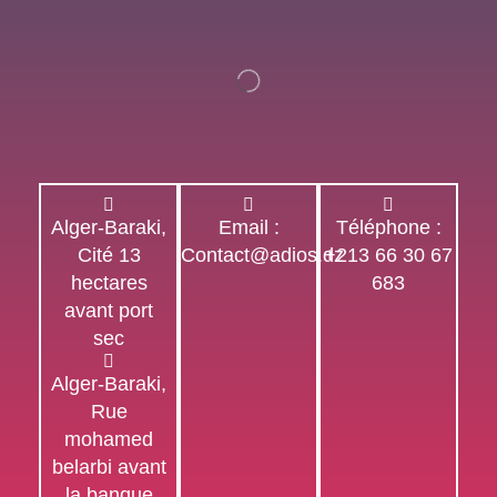
Alger-Baraki,
Email :
Téléphone :
Cité 13
Contact@adios.dz
+213 66 30 67
hectares
683
avant port
sec
Alger-Baraki,
Rue
mohamed
belarbi avant
la banque