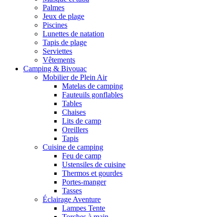
Palmes
Jeux de plage
Piscines
Lunettes de natation
Tapis de plage
Serviettes
Vêtements
Camping & Bivouac
Mobilier de Plein Air
Matelas de camping
Fauteuils gonflables
Tables
Chaises
Lits de camp
Oreillers
Tapis
Cuisine de camping
Feu de camp
Ustensiles de cuisine
Thermos et gourdes
Portes-manger
Tasses
Éclairage Aventure
Lampes Tente
Torches à main