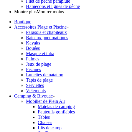
Filet de pêche parapluie
Hameçons et lignes de pêche
Montre plus
Montrer moins
Boutique
Accessoires Plage et Piscine
Parasols et chapiteaux
Bateaux pneumatiques
Kayaks
Bouées
Masque et tuba
Palmes
Jeux de plage
Piscines
Lunettes de natation
Tapis de plage
Serviettes
Vêtements
Camping & Bivouac
Mobilier de Plein Air
Matelas de camping
Fauteuils gonflables
Tables
Chaises
Lits de camp