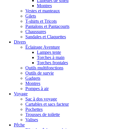
Lunettes de soleil
Montres
Vestes et manteaux
Gilets
T-shirts et Tricots
Pantalons et Pantacourts
Chaussures
Sandales et Claquettes
Divers
Éclairage Aventure
Lampes tente
Torches à main
Torches frontales
Outils multifonctions
Outils de survie
Gadgets
Montres
Pompes à air
Voyage
Sac à dos voyage
Cartables et sacs facteur
Pochettes
Trousses de toilette
Valises
Pêche