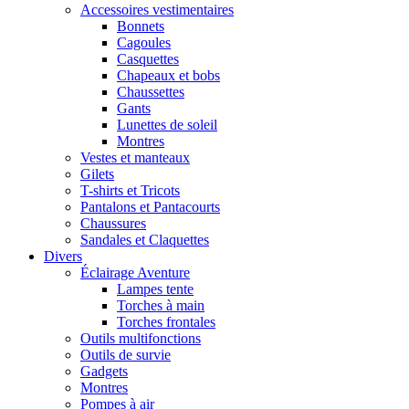
Accessoires vestimentaires
Bonnets
Cagoules
Casquettes
Chapeaux et bobs
Chaussettes
Gants
Lunettes de soleil
Montres
Vestes et manteaux
Gilets
T-shirts et Tricots
Pantalons et Pantacourts
Chaussures
Sandales et Claquettes
Divers
Éclairage Aventure
Lampes tente
Torches à main
Torches frontales
Outils multifonctions
Outils de survie
Gadgets
Montres
Pompes à air