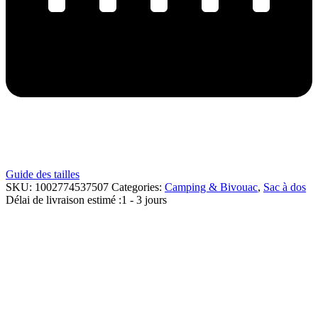
Guide des tailles
SKU:
1002774537507
Categories:
Camping & Bivouac
,
Sac à dos
Délai de livraison estimé :
1 - 3 jours